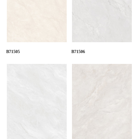
B71505
B71506