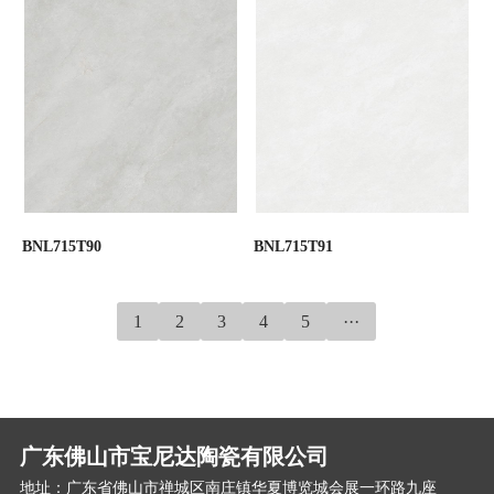
BNL715T90
BNL715T91
1
2
3
4
5
···
广东佛山市宝尼达陶瓷有限公司
地址：广东省佛山市禅城区南庄镇华夏博览城会展一环路九座